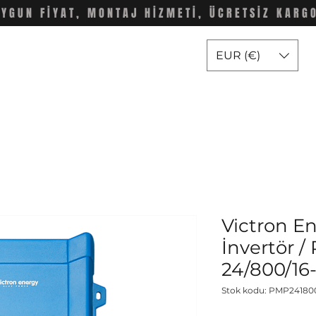
UYGUN FİYAT, MONTAJ HİZMETİ, ÜCRETSİZ KARG
EUR (€)
Victron E
İnvertör /
24/800/16-
Stok kodu: PMP2418