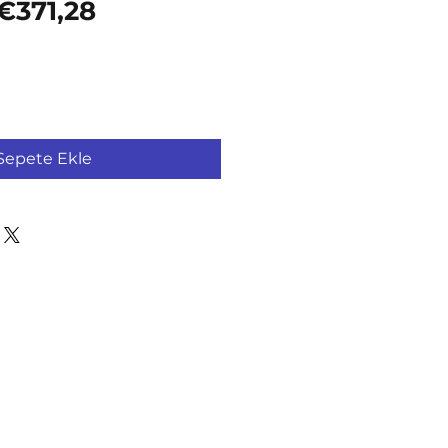
Normal Fiyat
İndirimli Fiyat
€371,28
Sepete Ekle