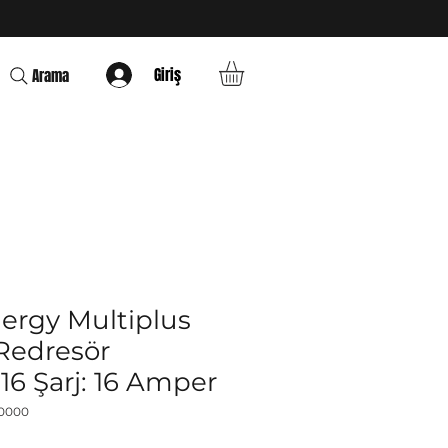
O
Giriş
Arama
nergy Multiplus
 Redresör
16 Şarj: 16 Amper
00000