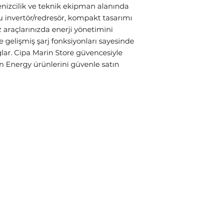
nizcilik ve teknik ekipman alanında 
invertör/redresör, kompakt tasarımı 
araçlarınızda enerji yönetimini 
ve gelişmiş şarj fonksiyonları sayesinde 
lar. Cipa Marin Store güvencesiyle 
n Energy ürünlerini güvenle satın 
Akü Birleştiricileri
İnvertö
Politikası
Mağaza
Ürünle
ş Sözleşmesi
Redresörler
Diyotla
ası
Aküler
Combi 
Konvertörler