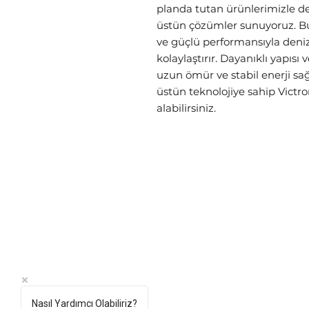
planda tutan ürünlerimizle de
üstün çözümler sunuyoruz. Bu 
ve güçlü performansıyla deniz 
kolaylaştırır. Dayanıklı yapısı 
uzun ömür ve stabil enerji sağ
üstün teknolojiye sahip Victro
alabilirsiniz.
Hakkımızda
SSS
İletişim
Kargo ve İade 
Mesafeli Satı
Gizlilik Politik
Nasıl Yardımcı Olabiliriz?