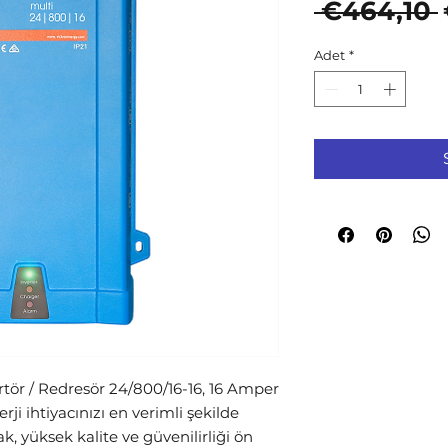
 €464,10 
Adet
*
tör / Redresör 24/800/16-16, 16 Amper 
rji ihtiyacınızı en verimli şekilde 
k, yüksek kalite ve güvenilirliği ön 