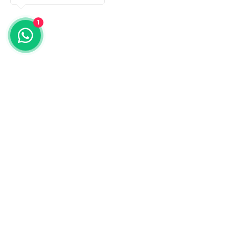
Gizlilik Politikası
1
Akü Birleştiricileri
Mağaza
Redresörler
Aküler
Konvertörler
İnvertörler
Ürünler
Diyotlar
Combi Cihazlar
©2035 by Raw.etc. Powered and