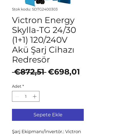
Stok kodu: SDTG2400303
Victron Energy
Skylla-TG 24/30
(1+1) 120/240V
Akü Şarj Cihazı
Redresör
Normal Fiyat
İndirimli Fiya
 €872,51 
€698,01
Adet
*
Sepete Ekle
Şarj Ekipmanı/İnvertör.: Victron