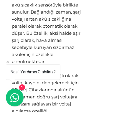
akü sıcaklık sensörüyle birlikte
sunulur. Bağlandığı zaman, şarj
voltajı artan akü sıcaklığına
paralel olarak otomatik olarak
düşer. Bu özellik, aksi halde aşırı
şarj olarak, hava alması
sebebiyle kuruyan sızdırmaz
aküler için özellikle
önerilmektedir.
Akü voltajı algılama
Nasıl Yardımcı Olabiliriz?
Kablo rezistansına bağlı olarak
voltaj kaybını dengelemek için,
TG Şarj Cihazlarında akünün
1
her zaman doğru şarj voltajını
almasını sağlayan bir voltaj
algılama özelliği
bulunmaktadır.