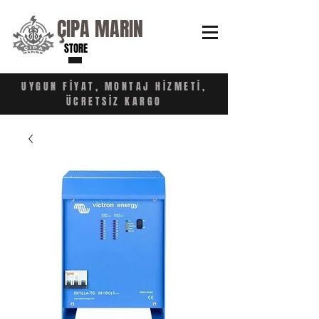
ÇIPA MARIN
STORE
UYGUN FİYAT, MONTAJ HİZMETİ,
ÜCRETSİZ KARGO