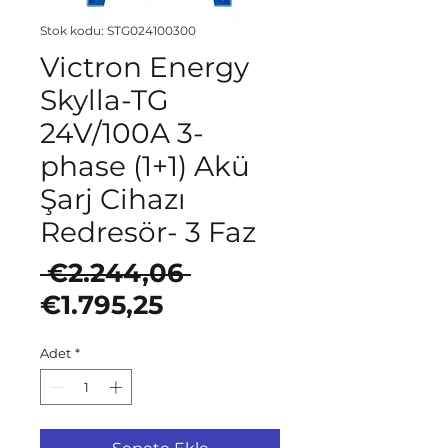
Stok kodu: STG024100300
Victron Energy
Skylla-TG
24V/100A 3-
phase (1+1) Akü
Şarj Cihazı
Redresör- 3 Faz
Normal Fiyat
 €2.244,06 
İndirimli Fiyat
€1.795,25
Adet
*